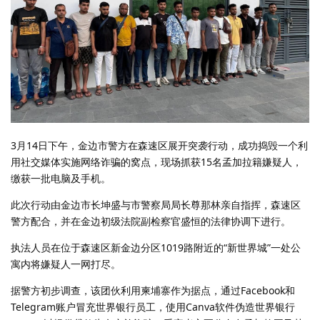
3月14日下午，金边市警方在森速区展开突袭行动，成功捣毁一个利
用社交媒体实施网络诈骗的窝点，现场抓获15名孟加拉籍嫌疑人，
缴获一批电脑及手机。
此次行动由金边市长坤盛与市警察局局长尊那林亲自指挥，森速区
警方配合，并在金边初级法院副检察官盛恒的法律协调下进行。
执法人员在位于森速区新金边分区1019路附近的“新世界城”一处公
寓内将嫌疑人一网打尽。
据警方初步调查，该团伙利用柬埔寨作为据点，通过Facebook和
Telegram账户冒充世界银行员工，使用Canva软件伪造世界银行