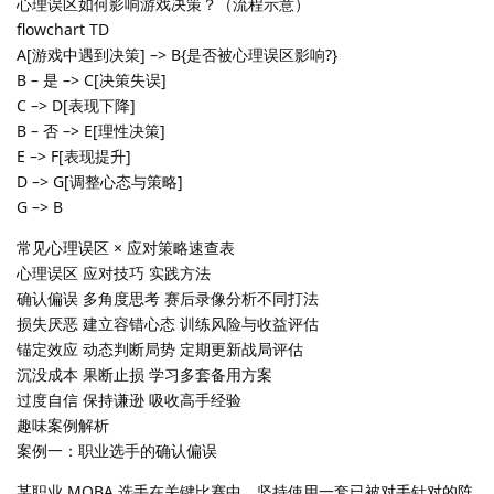
心理误区如何影响游戏决策？（流程示意）
flowchart TD
A[游戏中遇到决策] –> B{是否被心理误区影响?}
B – 是 –> C[决策失误]
C –> D[表现下降]
B – 否 –> E[理性决策]
E –> F[表现提升]
D –> G[调整心态与策略]
G –> B
常见心理误区 × 应对策略速查表
心理误区 应对技巧 实践方法
确认偏误 多角度思考 赛后录像分析不同打法
损失厌恶 建立容错心态 训练风险与收益评估
锚定效应 动态判断局势 定期更新战局评估
沉没成本 果断止损 学习多套备用方案
过度自信 保持谦逊 吸收高手经验
趣味案例解析
案例一：职业选手的确认偏误
某职业 MOBA 选手在关键比赛中，坚持使用一套已被对手针对的阵