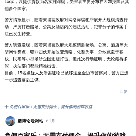
Logo，以提供贷款为名实施诈骗，受害者主要分布在孟加拉国及其
他多个国家。
警方情报显示，随着柬埔寨政府对网络诈骗犯罪展开大规模清查行
动，严厉打击赌场、公寓及酒店内的违法活动，犯罪分子的作案手
法已发生转变。
警方调查发现，随着柬埔寨政府大规模清剿赌场、公寓、酒店等大
型网诈窝点，犯罪团伙开始改变策略，化整为零，分散藏匿于客
栈、民宅等小型场所企图逃避打击。但此次行动证明，无论藏得多
深，执法部门都能精准出击。
目前，15名嫌疑人及涉案证物已被移送至金边市警察局，警方正进
一步追查幕后主谋。
回复
于
免佣百家乐：无需支付佣金，提升你的游戏收益
赌博论坛网站
6 3月
免佣百家乐：无需支付佣金，提升你的游戏