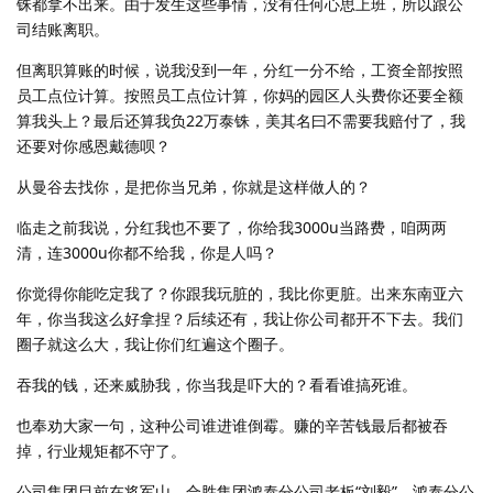
铢都拿不出来。由于发生这些事情，没有任何心思上班，所以跟公
司结账离职。
但离职算账的时候，说我没到一年，分红一分不给，工资全部按照
员工点位计算。按照员工点位计算，你妈的园区人头费你还要全额
算我头上？最后还算我负22万泰铢，美其名曰不需要我赔付了，我
还要对你感恩戴德呗？
从曼谷去找你，是把你当兄弟，你就是这样做人的？
临走之前我说，分红我也不要了，你给我3000u当路费，咱两两
清，连3000u你都不给我，你是人吗？
你觉得你能吃定我了？你跟我玩脏的，我比你更脏。出来东南亚六
年，你当我这么好拿捏？后续还有，我让你公司都开不下去。我们
圈子就这么大，我让你们红遍这个圈子。
吞我的钱，还来威胁我，你当我是吓大的？看看谁搞死谁。
也奉劝大家一句，这种公司谁进谁倒霉。赚的辛苦钱最后都被吞
掉，行业规矩都不守了。
公司集团目前在将军山，合胜集团鸿泰分公司老板“刘毅”，鸿泰分公