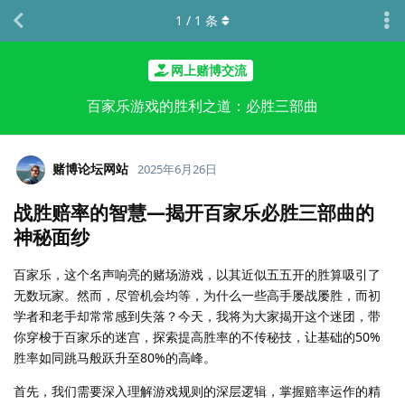
1
/
1
条
网上赌博交流
百家乐游戏的胜利之道：必胜三部曲
赌博论坛网站
2025年6月26日
战胜赔率的智慧—揭开百家乐必胜三部曲的
神秘面纱
百家乐，这个名声响亮的赌场游戏，以其近似五五开的胜算吸引了
无数玩家。然而，尽管机会均等，为什么一些高手屡战屡胜，而初
学者和老手却常常感到失落？今天，我将为大家揭开这个迷团，带
你穿梭于百家乐的迷宫，探索提高胜率的不传秘技，让基础的50%
胜率如同跳马般跃升至80%的高峰。
首先，我们需要深入理解游戏规则的深层逻辑，掌握赔率运作的精