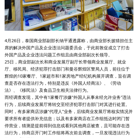
4月26日，泰国商业部副部长纳平通透露称，由商业部长披猜担任主
席的解决外国产品及企业违法问题委员会，于此前敦促成立了打击
外国产品及企业违法问题工作组且由商业部副次长领导。
25日，商业部副次长和商业发展厅副厅长带领商业发展厅、就业
厅、移民局、经济犯罪打击部门和曼谷辉煌区警局人员，前往位于
辉煌的10家餐厅、1家超市和1家房地产经纪机构展开调查，旨在调
查是否存在违法行为，特别是违反《外国人经商法》、《劳动
法》、《移民法》及食品卫生相关法律行为。
而经调查发现，其中有1家餐厅涉嫌“外国人从事未经允许业务”违法
行为，后续商业发展厅将转交至经济犯罪打击部门对其进行处置。
同时，有多家商店涉嫌“代理人”业务，后续商业发展厅将核实情况并
要求所有者提供补充信息；以及有多家商店在工作组抵达时闭门暂
停营业，猜测是提前得到信息或看到其他商店被查，且可能存在违
法行为，待商店开门时工作组将再次前去调查，一旦发现违法行为