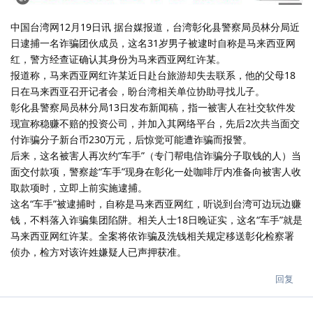
中国台湾网12月19日讯 据台媒报道，台湾彰化县警察局员林分局近
日逮捕一名诈骗团伙成员，这名31岁男子被逮时自称是马来西亚网
红，警方经查证确认其身份为马来西亚网红许某。
报道称，马来西亚网红许某近日赴台旅游却失去联系，他的父母18
日在马来西亚召开记者会，盼台湾相关单位协助寻找儿子。
彰化县警察局员林分局13日发布新闻稿，指一被害人在社交软件发
现宣称稳赚不赔的投资公司，并加入其网络平台，先后2次共当面交
付诈骗分子新台币230万元，后惊觉可能遭诈骗而报警。
后来，这名被害人再次约“车手”（专门帮电信诈骗分子取钱的人）当
面交付款项，警察趁“车手”现身在彰化一处咖啡厅内准备向被害人收
取款项时，立即上前实施逮捕。
这名“车手”被逮捕时，自称是马来西亚网红，听说到台湾可边玩边赚
钱，不料落入诈骗集团陷阱。相关人士18日晚证实，这名“车手”就是
马来西亚网红许某。全案将依诈骗及洗钱相关规定移送彰化检察署
侦办，检方对该许姓嫌疑人已声押获准。
回复