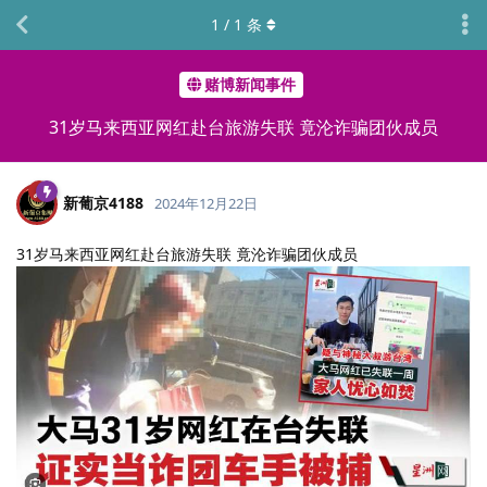
1
/
1
条
赌博新闻事件
31岁马来西亚网红赴台旅游失联 竟沦诈骗团伙成员
新葡京4188
2024年12月22日
31岁马来西亚网红赴台旅游失联 竟沦诈骗团伙成员