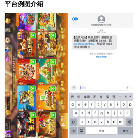
平台例图介绍