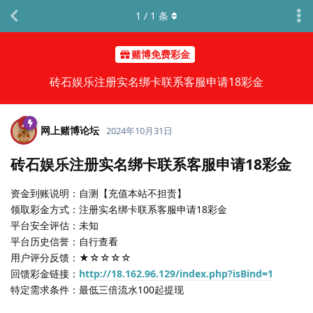
1
/
1
条
赌博免费彩金
砖石娱乐注册实名绑卡联系客服申请18彩金
网上赌博论坛
2024年10月31日
砖石娱乐注册实名绑卡联系客服申请18彩金
资金到账说明：自测【充值本站不担责】
领取彩金方式：注册实名绑卡联系客服申请18彩金
平台安全评估：未知
平台历史信誉：自行查看
用户评分反馈：★☆☆☆☆
回馈彩金链接：
http://18.162.96.129/index.php?isBind=1
特定需求条件：最低三倍流水100起提现