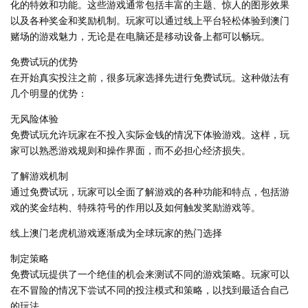
化的特效和功能。这些游戏通常包括丰富的主题、惊人的图形效果
以及各种奖金和奖励机制。玩家可以通过线上平台轻松体验到澳门
赌场的游戏魅力，无论是在电脑还是移动设备上都可以畅玩。
免费试玩的优势
在开始真实投注之前，很多玩家选择先进行免费试玩。这种做法有
几个明显的优势：
无风险体验
免费试玩允许玩家在不投入实际金钱的情况下体验游戏。这样，玩
家可以熟悉游戏规则和操作界面，而不必担心经济损失。
了解游戏机制
通过免费试玩，玩家可以全面了解游戏的各种功能和特点，包括游
戏的奖金结构、特殊符号的作用以及如何触发奖励游戏等。
线上澳门老虎机游戏逐渐成为全球玩家的热门选择
制定策略
免费试玩提供了一个绝佳的机会来测试不同的游戏策略。玩家可以
在不冒险的情况下尝试不同的投注模式和策略，以找到最适合自己
的玩法。