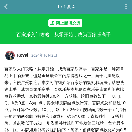
1
/
1
条
网上赌博交流
百家乐入门攻略：从零开始，成为百家乐高手！
Royal
2024年10月2日
百家乐入门攻略：从零开始，成为百家乐高手！百家乐是一种简单
易上手的游戏，也是全球最公平的赌博游戏之一。自十九世纪以
来，它便广受欢迎。本文将详细介绍百家乐的规则和玩法，助您快
速上手，成为百家乐高手！百家乐基本规则百家乐是庄家和闲家比
点数的游戏，点数最接近9点的一方获胜。牌面点数如下：10、J、
Q、K为0点，A为1点，其余牌按牌面点数计算。若牌点总和超过10
点，只计算个位数。10、J、Q、K：2至9：按牌面点数一个：1点若
开局时的两张牌点数总和为8或9，称为“天牌”，直接胜出，无需补
牌。若点数低于8或9，则依据补牌规则可能发第三张牌，每方最多
补一张。补牌规则补牌的规则如下：闲家：前两张牌点数总和为0-5