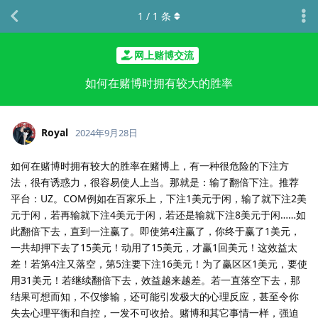
1
/
1
条
网上赌博交流
如何在赌博时拥有较大的胜率
Royal
2024年9月28日
如何在赌博时拥有较大的胜率在赌博上，有一种很危险的下注方
法，很有诱惑力，很容易使人上当。那就是：输了翻倍下注。推荐
平台：UZ。COM例如在百家乐上，下注1美元于闲，输了就下注2美
元于闲，若再输就下注4美元于闲，若还是输就下注8美元于闲……如
此翻倍下去，直到一注赢了。即使第4注赢了，你终于赢了1美元，
一共却押下去了15美元！动用了15美元，才赢1回美元！这效益太
差！若第4注又落空，第5注要下注16美元！为了赢区区1美元，要使
用31美元！若继续翻倍下去，效益越来越差。若一直落空下去，那
结果可想而知，不仅惨输，还可能引发极大的心理反应，甚至令你
失去心理平衡和自控，一发不可收拾。赌博和其它事情一样，强迫