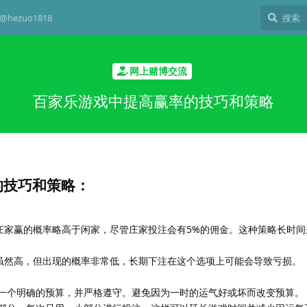
hezuo1818
网上赌博交流
百家乐游戏中提高赢率的技巧和策略
的技巧和策略：
，庄家赢的概率略高于闲家，尽管庄家投注会有5%的佣金。这种策略长时
率虽然高，但出现的概率非常低，长期下注在这个选项上可能会导致亏损。
一个明确的预算，并严格遵守。避免因为一时的运气好或坏而改变预算。