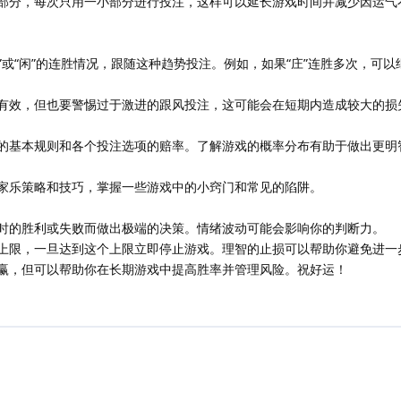
部分，每次只用一小部分进行投注，这样可以延长游戏时间并减少因运气
庄”或“闲”的连胜情况，跟随这种趋势投注。例如，如果“庄”连胜多次，可以
有效，但也要警惕过于激进的跟风投注，这可能会在短期内造成较大的损
的基本规则和各个投注选项的赔率。了解游戏的概率分布有助于做出更明
家乐策略和技巧，掌握一些游戏中的小窍门和常见的陷阱。
时的胜利或失败而做出极端的决策。情绪波动可能会影响你的判断力。
上限，一旦达到这个上限立即停止游戏。理智的止损可以帮助你避免进一
赢，但可以帮助你在长期游戏中提高胜率并管理风险。祝好运！