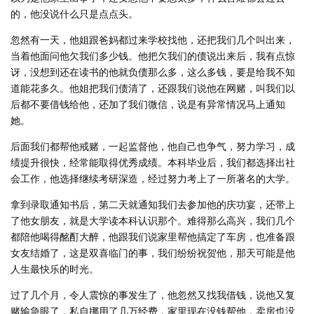
的，他没说什么只是点点头。
忽然有一天，他姐跟爸妈都过来学校找他，还把我们几个叫出来，
当着他面问他欠我们多少钱。他把欠我们的债说出来后，我有点惊
讶，没想到还在读书的他就负债那么多，这么多钱，要是给我不知
道能花多久。他姐把我们债清了，还跟我们说他在网赌，叫我们以
后都不要借钱给他，还加了我们微信，说是有异常情况马上通知
她。
后面我们都帮他戒赌，一起监督他，他自己也争气，努力学习，成
绩提升很快，经常能取得优秀成绩。本科毕业后，我们都选择出社
会工作，他选择继续考研深造，经过努力考上了一所著名的大学。
拿到录取通知书后，第二天就通知我们去参加他的庆功宴，还带上
了他女朋友，就是大学读本科认识那个。难得那么高兴，我们几个
都陪他喝得酩酊大醉，他跟我们说家里帮他搞定了车房，也准备跟
女友结婚了，这是双喜临门的事，我们纷纷祝贺他，那天可能是他
人生最快乐的时光。
过了几个月，令人震惊的事发生了，他忽然又找我借钱，说他又复
赌输急眼了，私自挪用了几万经费，家里现在没钱帮他，卖房也没