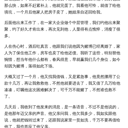
那么快，如果不赶紧补上，他就完蛋了。我看他可怜，就借了给他
填坑，一个月后他家人把房子卖了，她姐亲自还回给我。
后面他出来工作了，在一家大企业做个中层管理，我们约他出来聚
聚，约了好久才肯出来，再次见到他，人显得有点憔悴，消瘦了很
多。
人在伤心时，酒后吐真言，他跟我们说他因为赌博已经离婚了，家
人为了保住他工作，房车也卖了给他还债。我听了这些，特别替他
惋惜，想当年他什么都有，春风得意，早就赢我们几个身位，如今
却因为赌博，落得如此下场。
大概又过了一个月，他又找我借钱，又是紧急事，他竟然挪用了公
款十几万，再让我救救他，不然他就要进去了，我又借了几万给他
凑凑，叮嘱他这次困难解决了，可千万不能赌了，不然谁也救不
了。
几天后，我收到了他发来的消息，是一条语音，不过不是他说的，
是他那年迈父亲的声音。他父亲问我，他欠我多少，我如实跟他
说，他就把钱转过来了，还跟我说家里一贫如洗，千万不要再借给
他了，我也答应了他父亲。