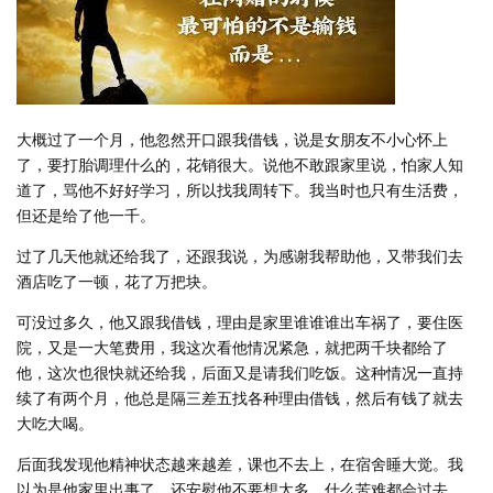
大概过了一个月，他忽然开口跟我借钱，说是女朋友不小心怀上
了，要打胎调理什么的，花销很大。说他不敢跟家里说，怕家人知
道了，骂他不好好学习，所以找我周转下。我当时也只有生活费，
但还是给了他一千。
过了几天他就还给我了，还跟我说，为感谢我帮助他，又带我们去
酒店吃了一顿，花了万把块。
可没过多久，他又跟我借钱，理由是家里谁谁谁出车祸了，要住医
院，又是一大笔费用，我这次看他情况紧急，就把两千块都给了
他，这次也很快就还给我，后面又是请我们吃饭。这种情况一直持
续了有两个月，他总是隔三差五找各种理由借钱，然后有钱了就去
大吃大喝。
后面我发现他精神状态越来越差，课也不去上，在宿舍睡大觉。我
以为是他家里出事了，还安慰他不要想太多，什么苦难都会过去