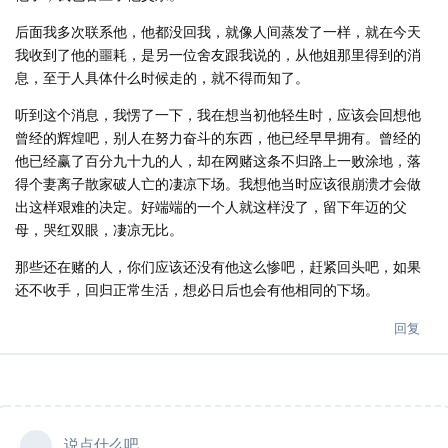
后面我多次联系他，他都没回我，就像人间蒸发了一样，就在今天
我收到了他的噩耗，是另一位舍友跟我说的，从他姐那里得到的消
息，至于人具体什么时候走的，就不得而知了。
听到这个消息，我愣了一下，我在想当初他轻生时，应该会回想他
曾经的辉煌吧，别人在努力奋斗的东西，他已经早早拥有。曾经的
他已经赢了百分九十九的人，却在网赌这条不归路上一败涂地，落
得个妻离子散家破人亡的凄凉下场。我想他当时应该很崩溃才会做
出这样艰难的决定。好端端的一个人就这样没了，留下年迈的父
母，哭红双眼，凄凉无比。
那些还在赌的人，你们应该还没有他这么惨吧，赶紧回头吧，如果
还不收手，回归正常生活，想必日后也会有他相同的下场。
回复
说点什么吧...