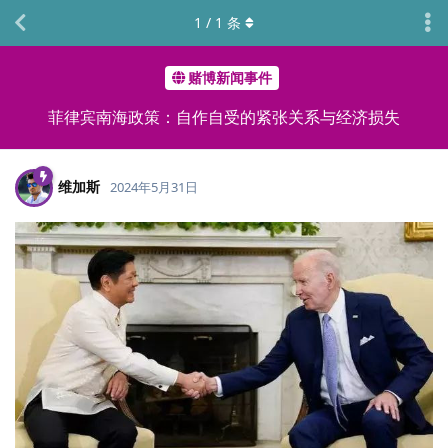
1
/
1
条
赌博新闻事件
菲律宾南海政策：自作自受的紧张关系与经济损失
维加斯
2024年5月31日