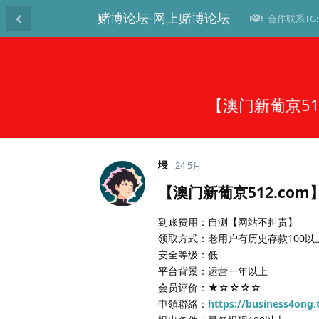
赌博论坛-网上赌博论坛
合作联系TG:@
【澳门新葡京51
埐
24 5月
【澳门新葡京512.co
到账费用：自测【网站不担责】
领取方式：老用户有历史存款100以
安全等级：低
平台背景：运营一年以上
会员评价：★☆☆☆☆
申領聯絡：
https://business4ong