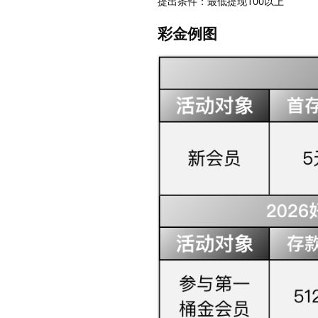
提出条件：最低提现100以上
彩金例图