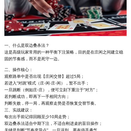
一、什么是双边叠杀法？
这是高级玩家常用的一种平衡下注策略，目的是在庄闲之间建立稳
固的节奏感，而不是死守一边。
二、操作核心：
观察路单中是否出现【庄闲交替】超过5局；
若进入“对跳”模式（庄-闲-庄-闲），暂不出手；
一旦跳断（例如庄-庄），便可立刻下重注于“对方”；
若判断成功，即再下一手相同方向；
判断失败，停一局，再观察走势是否恢复交替节奏。
三、实战建议：
每次出手前记得回顾至少10局走势；
双边叠杀法适合中期下注，不适合刚进桌的盲目操作；
关键是判断“节奏变异点”，一旦误判，要有停手勇气。