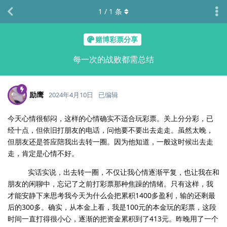
1
/
1
条
赌博彩票分享
每一次的战败都需总结
励鹰
2024年4月10日
已编辑
今天心情很郁闷，这样的心情确实不适合玩彩票。关上分分彩，已
经十点，但依旧打朋友的电话，问他要不要出去走走。虽然太晚，
但朋友还是答应陪我出去转一圈。因为他知道，一般这时候出去走
走，肯定是心情不好。
实话实说，出去转一圈，不仅让我心情逐渐平复，也让我在和
朋友的闲聊中，忘记了之前打彩票那种焦躁的情绪。只有这样，我
才能安静下来思考我今天为什么会把累积1400多盈利，输的还剩最
后的300多。确实，从本金上看，我是100元的本金玩的彩票，这段
时间一直打得很小心，逐渐的把资金累积到了413元。昨晚用了一个