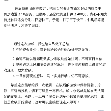
最后我依旧保持淡定，把三百的资金在跌宕起伏的胜负中，
再次遭遇了10连负，但最终，还是把资金打到了400元。内心不知为
何抵触腾讯分分彩，怀恋快三。于是，打了三手快三，中奖后算是
觉得满意，才关了游戏。
通过这次游戏，我也给自己做了总结。
1.不论资金多少，都必须给起始注码做好浮动设置。
2.负追不能以遗漏期数多少来改动起始注码，不可盲目自信。
3.即便遇到上风和资金迅速的飙升，也不能忽视自己设置的游
戏规则，放大贪欲。
4.一旦有提现的想法，马上实施行动，切不可恋战。
希望这次能够给我一次教训，在以后的游戏中保持沉着，冷
静，可适当投机，切不可肆意一再投机。输，永远就是输在无法满
足的贪欲上。所以，一旦有了资金达到多少数额再提现的思想，那
就是贪欲开始躁动，这时可以直接提现走人即可！