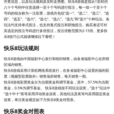
开奖信息，以及玩法规则及实时走势图。快乐8游戏是指从1至80共
八十个号码中任意选择一至十个号码进行投注，每一组一个至十个
号码的组合称为一注彩票，游戏共包括“选一”、“选二”、“选三”、“选
四”、“选五”、“选六”、“选七”、“选八”、“选九”和“选十”十种玩法。各
玩法均支持单式投注，也支持复式投注和胆拖投注。购买者还可对
其选定的投注号码进行多倍投注，投注倍数范围为2-15倍。更多快
乐8技巧公式就请继续往下看吧！
快乐8玩法规则
快乐8游戏由中国福彩中心发行和组织销售，由各省福彩中心在所辖
区域内销售。
快乐8游戏采用计算机网络系统发行，在各省福彩中心设置的福利彩
票（视频型彩票除外）销售场所销售，每天销售一期。
快乐8游戏彩票奖金分为当期奖金和调节基金，其中，57.5%为当期
奖金，0.5%为调节基金。 快乐8游戏按不同玩法设奖，“选十”玩法中
“选十中十”奖等采用浮动奖金设奖，其他玩法及奖等均采用固定奖金
设奖，单注奖金规定如下方快乐8奖金对照表。
快乐8奖金对照表