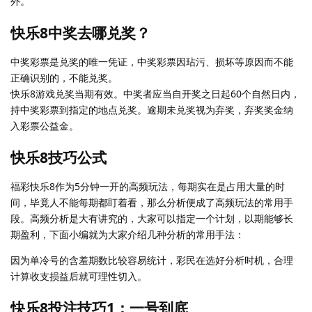
外。
快乐8中奖去哪兑奖？
中奖彩票是兑奖的唯一凭证，中奖彩票因玷污、损坏等原因而不能
正确识别的，不能兑奖。
快乐8游戏兑奖当期有效。中奖者应当自开奖之日起60个自然日内，
持中奖彩票到指定的地点兑奖。逾期未兑奖视为弃奖，弃奖奖金纳
入彩票公益金。
快乐8技巧公式
福彩快乐8作为5分钟一开的高频玩法，每期实在是占用大量的时
间，毕竟人不能每期都盯着看，那么分析便成了高频玩法的常用手
段。高频分析是大有讲究的，大家可以指定一个计划，以期能够长
期盈利，下面小编就为大家介绍几种分析的常用手法：
因为单冷号的含羞期数比较容易统计，彩民在选好分析时机，合理
计算收支损益后就可理性切入。
快乐8投注技巧1：一号到底