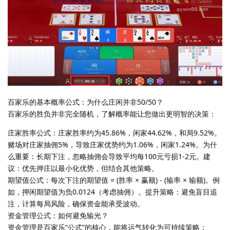
百家乐的基本概率公式：为什么庄闲并非50/50？
百家乐的胜负并非完全随机，了解概率能让您做出更明智的决策：
庄家胜率公式：庄家胜率约为45.86%，闲家44.62%，和局9.52%。
赌场对庄家抽佣5%，导致庄家优势约为1.06%，闲家1.24%。为什
么重要：长期下注，忽略抽佣会导致平均每100元亏损1-2元。建
议：优先押庄以最小化优势，但结合其他策略。
期望值公式：每次下注的期望值 = (胜率 × 赢额) - (输率 × 输额)。例
如，押闲期望值为负0.0124（考虑抽佣）。提升策略：避免盲目追
注，计算每局风险，确保资金能承受波动。
资金管理公式：如何避免输光？
资金管理是百家乐“公式”的核心，能将运气转化为可持续策略：